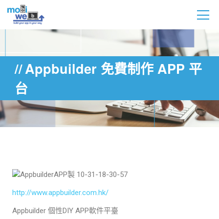
Appbuilder 免費制作 APP 平
台
http://www.appbuilder.com.hk/
Appbuilder 個性DIY APP軟件平臺