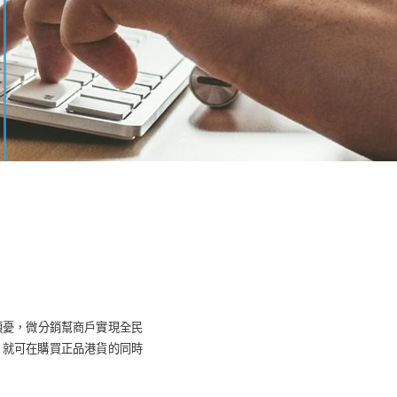
煩憂，微分銷幫
商戶
實現全民
，就可在購買正品港貨的同時