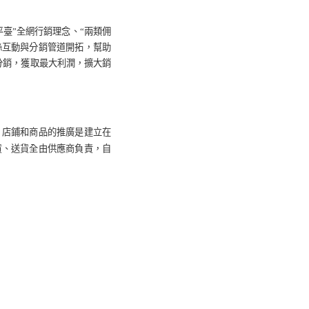
平臺
”
全網行銷理念、
“
兩類佣
絲互動與分銷管道開拓，幫助
分銷，獲取最大利潤，擴大銷
，店鋪和商品的推廣是建立在
貨、送貨全由供應商負責，自