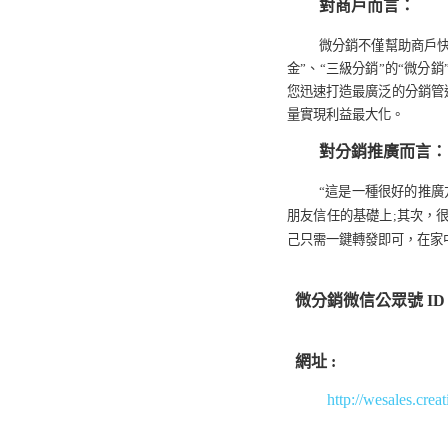
對商戶而言：
微分銷不僅
幫助商戶
金
”
、
“三級分銷”的
“
微分銷
您
迅速打造最廣泛的分銷管
量實現利益最大化。
對分銷推廣而言：
“
這是一種很好的推廣
朋友信任的基礎上
;
其次，
己只需一鍵轉發即可，在家
微分銷微信公眾號 ID
網址 :
http://wesales.crea