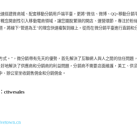
快速搭建微商城、配套移動分銷用戶端平臺，更將
“
微信、微博、
QQ+
移動分銷
”
概念開創性引入移動電商領域，讓
您
擺脫繁瑣的開店、運營環節，專注於粉
道，將線下
“
管道為王
”
的理念快速複製到線上。
從而
在微分銷平臺進行直銷和
方式。
”
，微分銷帶有先天的優勢，首先解決了互聯網人與人之間的信任問題
很好地解決了供應商和分銷商的利益問題，分銷商不需要店面維護，美工、供
中、辦公室坐收銷售佣金和分銷佣金。
：
cttwesales
tivetown.cn