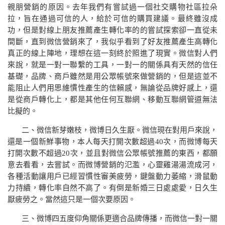
親朋營銷的原因。去年我們有嘗試過一個社交購物社區拉朵
拉，旨在通過可信的人，給於可信的購買建議。最終雖沒成
功，但是對線上朋友推薦產生轉化率的的嘗試探索卻一直從未
間斷，直到微信營銷來了，我似乎看到了好友推薦產生高轉化
真正的線上陣地，理想在這一刻終於照進了現實。微信對人們
來說，就是一對一聯繫的工具，一對一的關係具有天然的信任
基礎，品牌、商戶雖然是用公眾帳號來做營銷的，但是這並不
能阻止人們用思維慣性產生的信賴感，無論從品牌好感上，還
是從商戶轉化上，都是其他任何互聯網、移動互聯網管道無法
比擬的。
二、微信新芽嫩枝，微博日久生厭。微信現在對用戶來說，
還是一個新鮮事物，本人每天打開次數超過
40
次，而微博每天
打開次數不超過
20
次，並且對微信公眾帳號推薦的東西，都願
意去看看，去嘗試。而微博營銷的氾濫，心靈雞湯湯流成河，
各種活動讓用戶已經習慣性審美疲勞，鍵盤動力萎縮，滑鼠動
力持續，轉化率自然不高了。有倒是新婚三日處處愛，日久生
厭疲勞之。當然這只是一個次要原因。
三、微博四五度仰角關係更適合品牌傳播，而微信一對一關