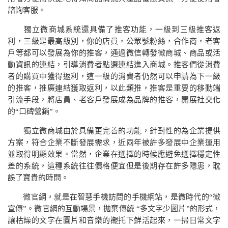
諮詢客服。
獨立微商城系統還具備了推客功能，一級到三級推客返
利，三級是最高級別，你的店員，公眾號粉絲，合作商，老客
戶等都可以發展為你的推客，通過微信轉發微商城、商品或活
動資訊的連結，引導消費者點選連結進入商城。推客們從消費
者的購買中獲得返利，這一級的消費者仍然可以申請為下一級
的推客，推廣連結獲取返利，以此類推，推客是重要的移動端
引流手段，將店員、老客戶發展成為品牌的推客，開展社交化
的“口碑營銷”。
獨立微商城由於具備更完善的功能，針對性的為企業提供
方案，符合企業不斷發展需求，近兩年被許多發展中企業運用
並取得明顯效果。當然，企業在選擇的時候應避免選擇穩定性
差的系統，這種系統往往價格便宜但是後期存在許多隱患，耽
誤了寶貴的時間。
微官網，就是在智慧手機訪問的手機網站，是微時代的“微
宣傳”。微官網的互動場景，拋棄傳統 “多文字少圖片”的形式，
讓枯燥的文字在圖片和音樂的襯托下鮮活起來，一掃日常文字