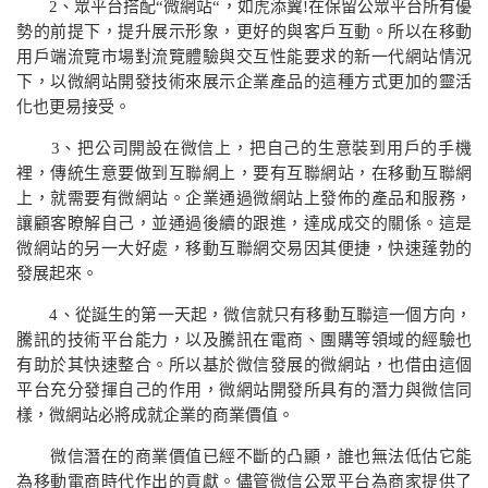
2
、眾平台搭配
“
微網站
“
，如虎添翼
!
在保留公眾平台所有優
勢的前提下，提升展示形象，更好的與客戶互動。所以在移動
用戶端流覽市場對流覽體驗與交互性能要求的新一代網站情況
下，以微網站開發技術來展示企業產品的這種方式更加的靈活
化也更易接受。
3
、把公司開設在微信上，把自己的生意裝到用戶的手機
裡，傳統生意要做到互聯網上，要有互聯網站，在移動互聯網
上，就需要有微網站。企業通過微網站上發佈的產品和服務，
讓顧客瞭解自己，並通過後續的跟進，達成成交的關係。這是
微網站的另一大好處，移動互聯網交易因其便捷，快速蓬勃的
發展起來。
4
、從誕生的第一天起，微信就只有移動互聯這一個方向，
騰訊的技術平台能力，以及騰訊在電商、團購等領域的經驗也
有助於其快速整合。所以基於微信發展的微網站，也借由這個
平台充分發揮自己的作用，微網站開發所具有的潛力與微信同
樣，微網站必將成就企業的商業價值。
微信潛在的商業價值已經不斷的凸顯，誰也無法低估它能
為移動電商時代作出的貢獻。儘管微信公眾平台為商家提供了