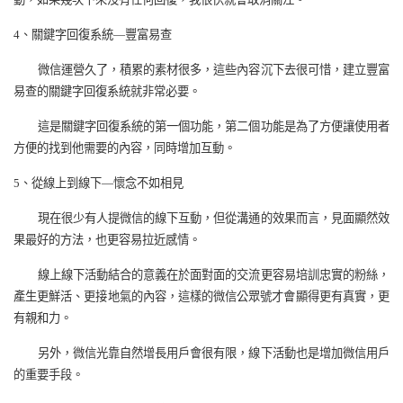
4
、關鍵字回復系統—豐富易查
微信運營久了，積累的素材很多，這些內容沉下去很可惜，建立豐富
易查的關鍵字回復系統就非常必要。
這是關鍵字回復系統的第一個功能，第二個功能是為了方便讓使用者
方便的找到他需要的內容，同時增加互動。
5
、從線上到線下—懷念不如相見
現在很少有人提微信的線下互動，但從溝通的效果而言，見面顯然效
果最好的方法，也更容易拉近感情。
線上線下活動結合的意義在於面對面的交流更容易培訓忠實的粉絲，
產生更鮮活、更接地氣的內容，這樣的微信公眾號才會顯得更有真實，更
有親和力。
另外，微信光靠自然增長用戶會很有限，線下活動也是增加微信用戶
的重要手段。