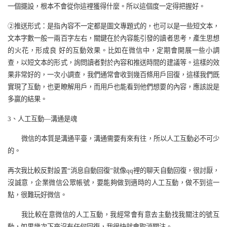
一個擺設，根本不會從你這裡獲得什麼。所以這個度一定得把握好。
②
推送形式：是指內容不一定都是圖文專題式的，也可以是一些短文本，
文本字數一般一兩百字左右，關鍵在於內容能引發的讀者思考，產生思想
的火花，形成良
好的互動效果。比如在微信中，定期會開展一些小調
查，以短文本的形式，詢問讀者對於內容和推送時間的建議等。這樣的效
果非常好的，一次小調查，我們通常會收到幾百條用戶回復，這樣我們既
實現了互動，也更瞭解用戶，而用戶也能看到他們想要的內容，應該說是
多贏的結果。
3
、人工互動—溝通是魂
微信的本質是溝通平臺，溝通需要有來有往，所以人工互動必不可少
的。
再次我比較反對設置“消息自動回復”就像
qq
裡的聊天自動回復，很討厭，
沒誠意，企業微信公眾帳號，要能夠做到適時的人工互動，做不到這一
點，很難玩好微信。
我比較在意微信的人工互動，我經常會有意去主動找我關注的號互
動，如果幾次下來沒有任何回復，我很快就會取消關注。