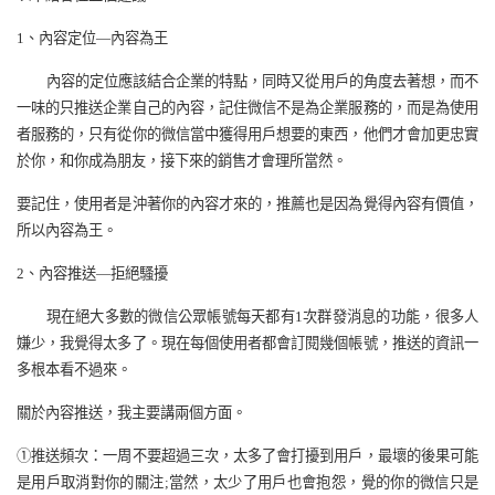
1
、內容定位—內容為王
內容的定位應該結合企業的特點，同時又從用戶的角度去著想，而不
一味的只推送企業自己的內容，記住微信不是為企業服務的，而是為使用
者服務的，只有從你的微信當中獲得用戶想要的東西，他們才會加更忠實
於你，和你成為朋友，接下來的銷售才會理所當然。
要記住，使用者是沖著你的內容才來的，推薦也是因為覺得內容有價值，
所以內容為王。
2
、內容推送—拒絕騷擾
現在絕大多數的微信公眾帳號每天都有
1
次群發消息的功能，很多人
嫌少，我覺得太多了。現在每個使用者都會訂閱幾個帳號，推送的資訊一
多根本看不過來。
關於內容推送，我主要講兩個方面。
①
推送頻次：一周不要超過三次，太多了會打擾到用戶，最壞的後果可能
是用戶取消對你的關注
;
當然，太少了用戶也會抱怨，覺的你的微信只是