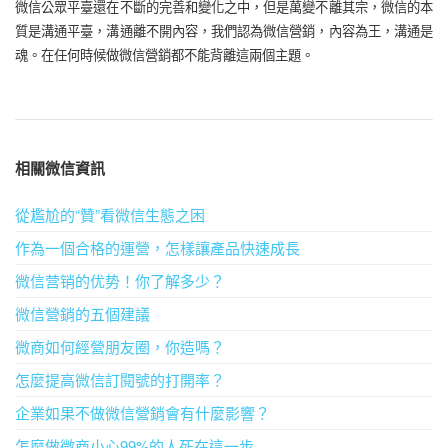
微信公眾平臺還在不斷的完善和變化之中，但是萬變不離其宗，微信的本
質是溝通平臺，溝通離不開內容，我們認為微信營銷，內容為王，溝通是
魂。在任何時候做微信營銷都不能背離這兩個主題。
相關微信資訊
從尷尬的“贊”看微信生態之困
作為一個合格的運營，怎樣讓產品快速成長
微信营销的优势！你了解多少？
微信營銷的五個建議
微商如何經營朋友圈，你造嗎？
怎麼提高微信訂閱號的打開率？
企業如果不做微信營銷會有什麼影響？
怎麼做微商小心99%的人死在這一步