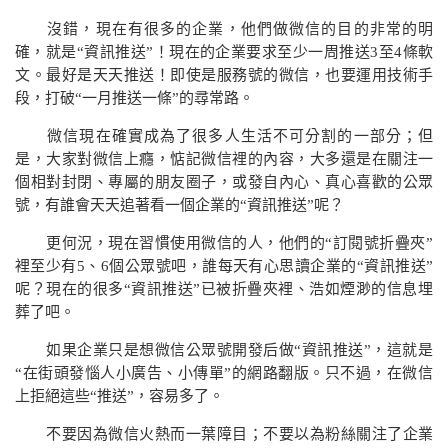
沒錯，現在有很多的企業，他們做微信的目的非常的明
確，就是“資訊推送”！現在的企業要求至少一周推送
3
至
4
條軟
文。最好是天天推送！即使是服務號的微信，也要運用技術手
段，打破“一月推送一條”的尋常路。
微信現在確實成為了很多人生活不可分割的一部分；但
是，大家對微信上癮，惦記微信裡的內容，大多還是在關注一
個相對封閉、專屬的朋友圈子，或發自內心、真心喜歡的公眾
號，有誰會天天追著看一個企業的“資訊推送”呢？
更何況，現在習慣使用微信的人，他們的“訂閱號折疊夾”
裡至少有
5
、
6
個公眾號吧，誰每天有心思讀企業的“資訊推送”
呢？現在的很多“資訊推送”已被折疊夾裡、浩如煙渺的信息埋
葬了吧。
如果企業只是想微信公眾號開發
后
做“資訊推送”，這就是
“在街頭發惱人小廣告、小傳單”的網路翻版。只不過，在微信
上拒絕這些“推送”，容易多了。
不要因為微信火熱而一葉障目；不要以為粉絲關注了企業