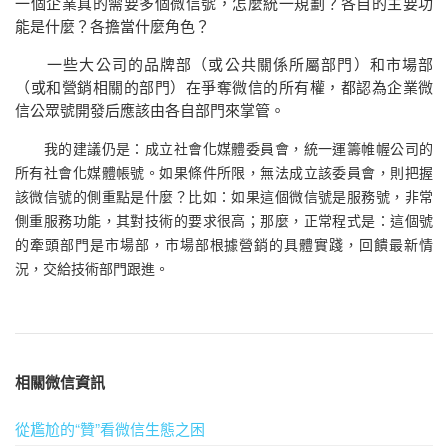
一個企業真的需要多個微信號，怎麼統一規劃？各自的主要功
能是什麼？各擔當什麼角色？
一些大公司的品牌部（或公共關係所屬部門）和市場部
（或和營銷相關的部門）在爭奪微信的所有權，都認為
企業
微
信
公眾號開發后
應該由各自部門來掌管。
我的建議仍是：成立社會化媒體委員會，統一運籌帷幄公司的
所有社會化媒體帳號。如果條件所限，無法成立該委員會，則把握
該微信號的側重點是什麼？比如：如果這個微信號是服務號，非常
側重服務功能，其對技術的要求很高；那麼，正常程式是：這個號
的牽頭部門是市場部，市場部根據營銷的具體實踐，回饋最新情
況，交給技術部門跟進。
相關微信資訊
從尷尬的“贊”看微信生態之困