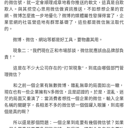
的微信號，就一定會順理成章地看你推送的軟文，這真是自欺
欺人。與其挖空心思用微信做資訊推送，不如想想企業的官
網、微博怎麼進一步地優化？微博的媒體屬性發揮得當了，企
業官網的社區營造地有群眾基礎了，這些都是微信無法取代
的。
微博、微信、網站等都是好工具，要物盡其用。
現象二：“我們現在正和市場部談，微信就應該由品牌部負
責！”
這是在不少大公司存在的“打架現象”，到底由哪個部門管
理微信？
和之前一個企業有無數微博、雜亂無章的局面如出一轍，
現在也有一些企業擁有
N
多微信，且是認證的。於是，混亂、迷
茫的局面又重演了：當消費者想找一個企業的微信，輸入企業
名稱的關鍵字，長相差不多的微信號一個個躍入眼簾，到底哪
個是真的啊？
所以還是那個問題：一個企業到底要有幾個微信號？如果