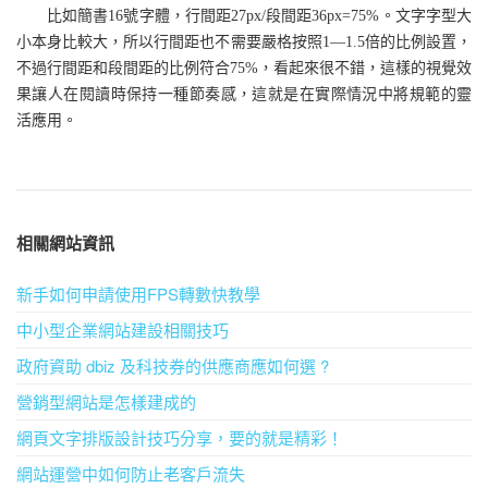
比如簡書16號字體，行間距27px/段間距36px=75%。文字字型大
小本身比較大，所以行間距也不需要嚴格按照1—1.5倍的比例設置，
不過行間距和段間距的比例符合75%，看起來很不錯，這樣的視覺效
果讓人在閱讀時保持一種節奏感，這就是在實際情況中將規範的靈
活應用。
相關網站資訊
新手如何申請使用FPS轉數快教學
中小型企業網站建設相關技巧
政府資助 dbiz 及科技券的供應商應如何選 ?
營銷型網站是怎樣建成的
網頁文字排版設計技巧分享，要的就是精彩！
網站運營中如何防止老客戶流失