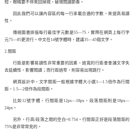
短，眼睛要不停來回掃視，破壞閱讀節奏。
因此我們可以讓內容區的每一行承載合適的字數，來提高易讀
性。
傳統圖書排版每行最佳字元數是55—75，實際在網頁上每行字
元75—85更流行。中文在14號字體時，建議35—45個文字。
2.間距
行距是影響易讀性非常重要的因素，過寬的行距會會讓文字失
去延續性，影響閱讀；而行距過窄，則容易出現跳行。
網頁設計中，文字間距一般根據字體大小選1—1.5倍作為行間
距，1.5—2倍作為段間距。
比如12號字體，行間距是12px—18px，段落間距則是18px—
24px。
另外，行高/段落之間的空白=0.754。行間距正好是段落間距的
75%是非常常見的。