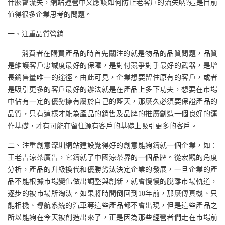
什麼會流失，網站運營中又應該如何防止老客戶的流失吶?這是目前
值得很多企業思考的問題。
一、注重品質
營銷
消費者在購買產品的時首先關注的就是物品的品質問題，品質
是維護客戶忠誠度最好的保障，是對付競爭對手最好的武器，是增
長銷售量唯一的途徑。由此可見，企業想要留住原有的客戶，或者
是吸引更多的客戶最好的辦法就是在產品上多下功夫，想要在市場
中佔有一定的優勢擁有屬於自己的藍天，那麼久必須要保證產品的
品質，只有這樣才能為產品的銷售及品牌的推廣創造一個良好的運
作基礎，才有可能在留住源有客戶的基礎上吸引更多的客戶。
二、注重創意深圳網站建設覺得好的創意能夠鑄就一個企業，如：
王老吉涼茶廣告，它鑄就了中國涼茶界的一個品牌。從宏觀的角度
分析，產品的升級換代和優勝劣汰決定企業的發展，一旦企業的產
品不能根據市場變化做出調整與創新，就會慢慢的脫離市場軌道，
逐步的被市場所淘汰。如果將時間倒回到10年前，那麼傳真機、只
能相機、導航系統的汽車等這些產品都不會出現，但是這些產品之
所以能夠在今天被創造出來了，正是因為那些經營者們走在市場前