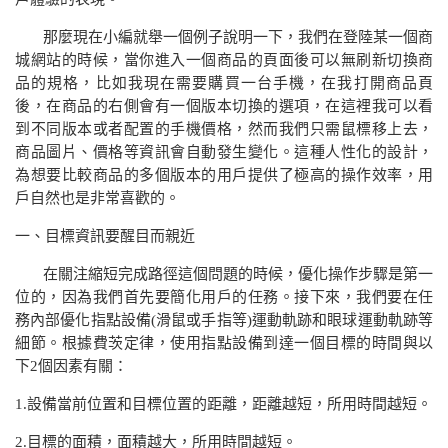
那麼現在小編就舉一個例子說明一下，我們在登陸某一個商
城網站的時候，當你進入一個商品的頁面後可以無刷新切換商
品的規格，比如我現在需要購買一台手機，在我打開商品頁
後，在商品的右側會有一個版本切換的選項，在這裡我可以看
到不同版本或者配置的手機價格，然而我們只需鼠標移上去，
商品圖片、價格等資訊會自動發生變化。這種人性化的設計，
為想要比較商品的多個版本的用戶提供了極高的操作效率，用
戶自然也是非常喜歡的。
一、
目標資訊要醒目而親近
在關注縮短完成路徑這個問題的時候，優化操作步驟是第一
位的，因為我們首先要簡化用戶的任務。接下來，我們要在任
務內部優化指點設備
(
滑鼠或手指等
)
運動軌跡和眼球運動軌跡等
細節。根據費茨定律，使用指點設備到達一個目標的時間與以
下
2
個因素有關：
1.
設備當前位置和目標位置的距離，距離越短，所用時間越短。
2.
目標的面積，面積越大，所用時間越短。