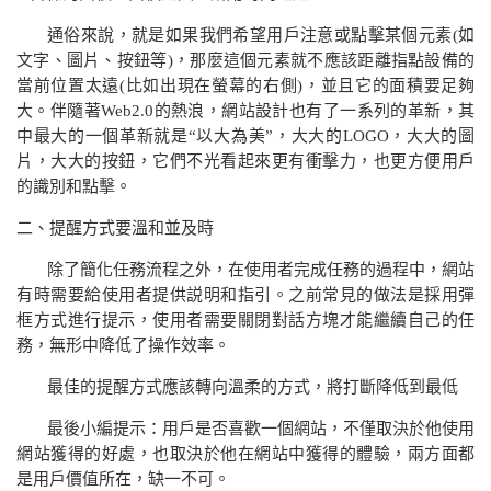
通俗來說，就是如果我們希望用戶注意或點擊某個元素
(
如
文字、圖片、按鈕等
)
，那麼這個元素就不應該距離指點設備的
當前位置太遠
(
比如出現在螢幕的右側
)
，並且它的面積要足夠
大。伴隨著
Web2.0
的熱浪，網站設計也有了一系列的革新，其
中最大的一個革新就是“以大為美”，大大的
LOGO
，大大的圖
片，大大的按鈕，它們不光看起來更有衝擊力，也更方便用戶
的識別和點擊。
二、
提醒方式要溫和並及時
除了簡化任務流程之外，在使用者完成任務的過程中，網站
有時需要給使用者提供説明和指引。之前常見的做法是採用彈
框方式進行提示，使用者需要關閉對話方塊才能繼續自己的任
務，無形中降低了操作效率。
最佳的提醒方式應該轉向溫柔的方式，將打斷降低到最低
最後小編提示：用戶是否喜歡一個網站，不僅取決於他使用
網站獲得的好處，也取決於他在網站中獲得的體驗，兩方面都
是用戶價值所在，缺一不可。