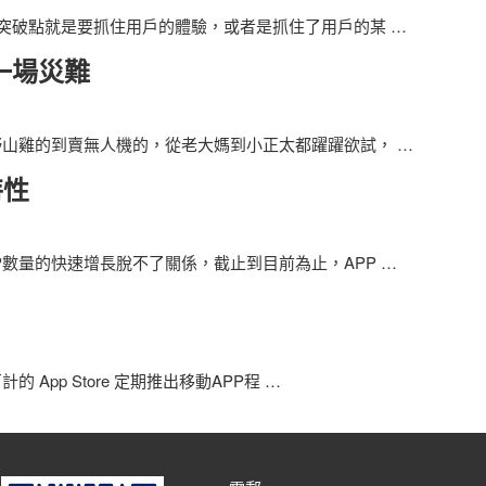
的突破點就是要抓住用戶的體驗，或者是抓住了用戶的某
…
一場災難
野山雞的到賣無人機的，從老大媽到小正太都躍躍欲試，
…
特性
P數量的快速增長脫不了關係，截止到目前為止，APP
…
App Store 定期推出移動APP程
…