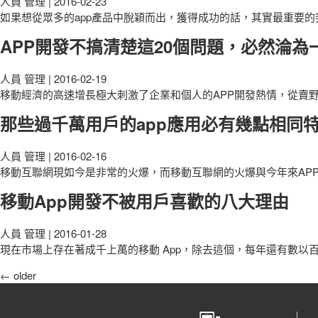
人員 管理
|
2016-02-23
如果想從眾多的app產品中脫穎而出，獲得成功的話，其實最重要
APP開發不搞清楚這20個問題，必然淪為
人員 管理
|
2016-02-19
移動經濟的高速增長極大刺激了企業和個人的APP開發熱情，從賣
那些過千萬用戶的app應用必有幾點相同
人員 管理
|
2016-02-16
移動互聯網現如今是非常的火爆，而移動互聯網的火爆與今年來AP
移動App開發不被用戶喜歡的八大理由
人員 管理
|
2016-01-28
現在市場上存在著成千上萬的移動 App，除去這個，每年還有數以百計的 
文
←
older
章