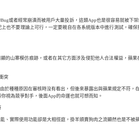
的
Bug
或者經常崩潰而被用戶大量投訴，這類
App
也是很容易就被下架
配上也不要理論上可行，一定要親自在各系統版本中進行測試，確保
明顯的山寨模仿痕跡，或者在其它方面涉及侵犯他人合法權益，蘋果
衝突
能由於種種原因在審核時沒有看出，但後來暴露出與蘋果規定不符，
將你視為競爭對手，後面
App
的命運也就可想而知。
符
功能、實際使用功能卻是大相徑庭，掛羊頭賣狗肉之流顯然也是不被