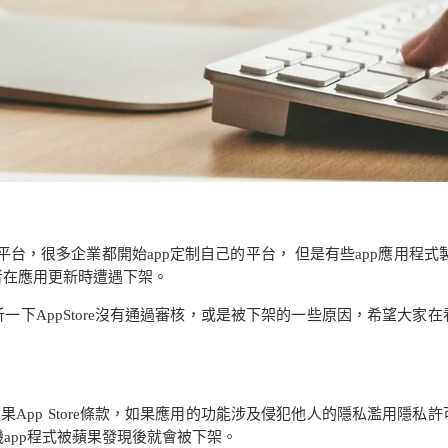
平台，很多企業都開始
app
定制自己的平台， 但是有些
app
應用程式
者在應用更新時遭遇下架。
一下
AppStore
沒有通過審核，或是被下架的一些原因，希望大家在
蘋果
App Store
條款，如果應用的功能涉及侵犯他人的隱私濫用隱私許
機
app
程式被蘋果發現後就會被下架。