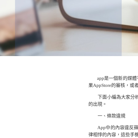
app
是一個新的媒體
果
AppStore
的審核，或
下面小編為大家分析
的出現。
一、條款違規
App
中的內容違反
律相悖的內容，這些手