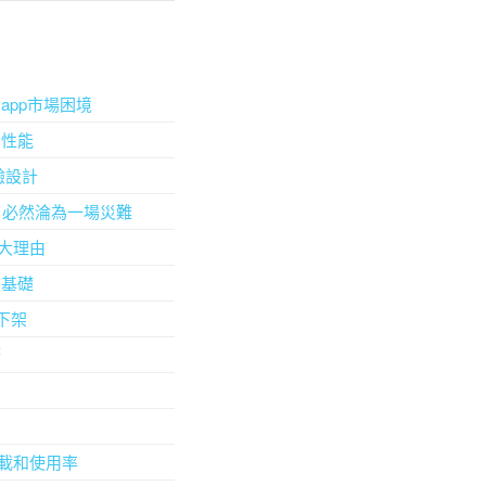
app市場困境
發性能
驗設計
，必然淪為一場災難
八大理由
的基礎
下架
廣
下載和使用率