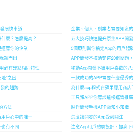
入發展快車道
企業、個人、創業者需要知道的
是什麼？怎麼提高？
五大技巧快速提升原生APP開
更適應你的企業
5個原則幫你搞定App的用戶體
中脫穎而出
APP開發不搞清楚這20個問題
應用必有幾點相同特性
移動App開發不被用戶喜歡的
克隆”之困
一款成功的APP需要什麼優秀
p開發的趨勢
為什麼app程式在蘋果應用商店
工具類APP你應該這樣運營推
”的方法
製作開發手機APP需知小知識
為用戶心中的唯一
怎麼讓開發的App受到關注
計也有不同
注意App用戶體驗設計，提高