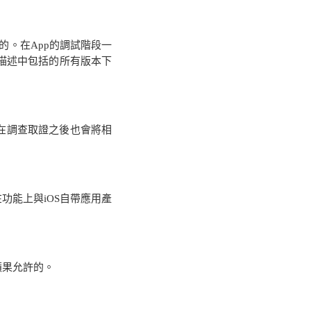
的。在
App
的調試階段一
描述中包括的所有版本下
在調查取證之後也會將相
在功能上與
iOS
自帶應用產
蘋果允許的。