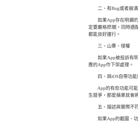
二、有
Bug
或者崩潰
如果
App
存在明顯
定要嚴格把關，同時適
都能良好運行。
三、山寨、侵權
如果
App
被投訴有
應的
App
作下架處理。
四、與
iOS
自帶功能
App
的有些功能可
生競爭，那麼蘋果就會
五、描述與實際不
如果
App
的截圖、