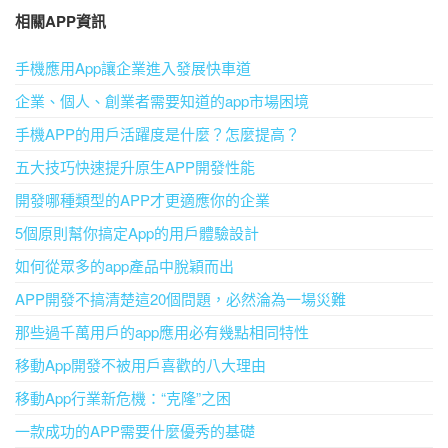
相關APP資訊
手機應用App讓企業進入發展快車道
企業、個人、創業者需要知道的app市場困境
手機APP的用戶活躍度是什麼？怎麼提高？
五大技巧快速提升原生APP開發性能
開發哪種類型的APP才更適應你的企業
5個原則幫你搞定App的用戶體驗設計
如何從眾多的app產品中脫穎而出
APP開發不搞清楚這20個問題，必然淪為一場災難
那些過千萬用戶的app應用必有幾點相同特性
移動App開發不被用戶喜歡的八大理由
移動App行業新危機：“克隆”之困
一款成功的APP需要什麼優秀的基礎