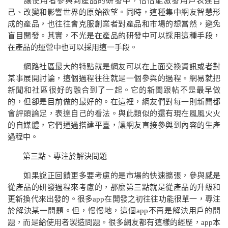
讓使用者參與到產品的研發中，恰恰能激發用戶表達自
己、改變和影響世界的原始欲望。同時，這種集中網友智慧形
成的產品，也往往會克服創業者對產品和市場的想當然，避免
盲目開發。其實，不光是在產品的研發中可以採用這種手段，
在產品的運營中也可以採用這一手段。
網路社區最大的特點就是網友可以在上面交換資訊或者對
某事展開討論，這個過程往往就是一個參與的過程。網易就把
新聞和社區很好的融合到了一起。它的新聞跟帖不是最早做
的，但卻是目前做的最好的。在這裡，網友們對每一則新聞都
會評頭論足，表達自己的看法。與此類似的還有現在風風火火
的自媒體，它們通過搭建平臺，讓網友直接參與到內容的生產
過程中。
第三點、專注於解決問題
如果說正回饋更多要考慮的是市場的快速擴張，參與感是
從產品的研發過程來考慮的，那麼第三點就是從產品的升級和
更新換代來出發的。很多
app
在開發之初往往功能很單一，專注
於解決某一問題。但，慢慢地，這個
app
不再是解決用戶的問
題，而是給使用者製造問題。很多網友都有這樣的經歷，
app
本