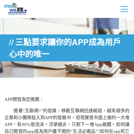
三點要求讓你的APP成為用戶
心中的唯一
APP
開發為您推薦：
隨著“互聯網
+
”的發展，移動互聯網迅速崛起，越來越多的
企業和小團隊投入到
APP
的發展中，但現實是市面上做的一大堆
APP
，有
80%
是泡沫。浮華褪去，只剩下一堆
App
屍體。如何讓
自己開發的
app
成為用戶離不開的“生活必需品”
?
如何在
app
死亡