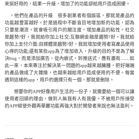
來挺好用的，結果一升級，增加了的功能卻給用戶造成困擾。
，他們在產品的升級 很多創業者有個誤區，那就是產品的
功能越豐富越好。於是過程中不斷盲目地增加新的功能，認為
只要是潮流，就會吸引用戶的關注度，增加產品的粘性。社交
是趨勢
?
好，我就給你加上社交
;
互聯網金融是趨勢
?
好，我就給
你加上支付介面
;
自媒體是趨勢
?
好，我就增加使用者寫產品使用
心得的功能
;
還有某些
app
為了增加收入，升級的目的不是為了解
決
bug
，而是添加廣告，從內嵌式，到推送式，應有盡有……如
此一來，本來專注於解決某一問題的
app
越來越臃腫，把好端端
的產品做成了大雜燴，也越來越給用戶造成使用的不便。每當
遇到這樣的
app
，用戶的選擇只有一個，那就是刪除。
想要你的
APP
好像用戶生活的一份子，就需要給一個可以讓
使用者回頭的理由，做到人無我有人有我優。不被用戶所接受
的
APP
縱使外觀再華麗功能再強大對於開發者來說也無法盈利。