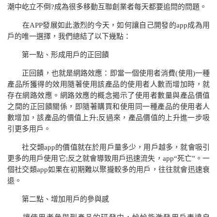
潮中屹立不倒
?
成為很多移動互聯創業者每天都要追問的問題。
在
APP
發展如此激烈的今天，如何讓自己開發的
app
成為用
戶的唯一選擇，我們總結了以下幾點：
第一點、形成用戶的正回饋
正回饋，也就是網路效應：即當一個使用者消費
(
使用
)
一種
產品所獲得的效用隨著使用該產品的使用者人數而增加時，就
存在網路效應。網路效應的概念揭示了使用者數量與產品價值
之間的正回饋關係，即隨著購買和使用同一種產品的使用者人
數增加，該產品的價值上升
;
反過來，產品價值的上升進一步吸
引更多用戶。
社交類
app
的價值就在於用戶量多少，用戶越多，就會吸引
更多的用戶使用它
;
反之就會導致用戶迅速流失，
app
“死亡”。一
個社交類
app
如果在初期難以聚攏較多的用戶，往往就會迅速衰
退。
第二點、增加用戶的參與感