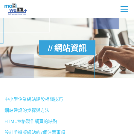
網站資訊
中小型企業網站建設相關技巧
網站建設的步驟與方法
HTML表格製作網頁的缺點
設計手機版網站的7個注意事項