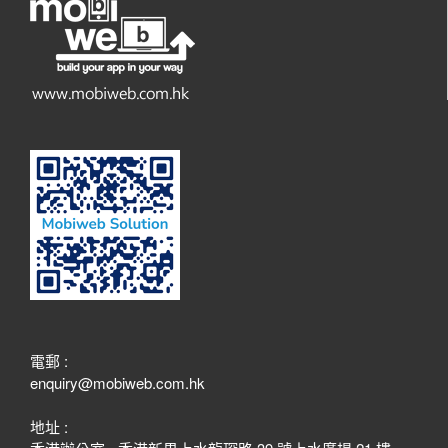
電郵 :
enquiry@mobiweb.com.hk
地址 :