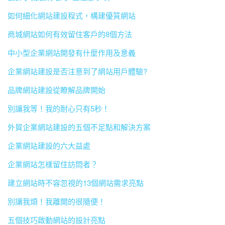
如何細化網站建設程式，構建優質網站
商城網站如何有效留住客戶的8個方法
中小型企業網站開發有什麼作用及意義
企業網站建設是否注意到了網站用戶體驗?
品牌網站建設從瞭解品牌開始
別讓我等！我的耐心只有5秒！
外貿企業網站建設的五個不足點和解決方案
企業網站建設的六大益處
企業網站怎樣留住訪問者？
建立網站時不容忽視的13個網站需求亮點
別讓我煩！我離開的很隨便！
五個技巧啟動網站的設計亮點