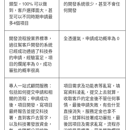
類型，100% 可以做
的開發系統很少，甚至不會任
到，客戶選擇面大，甚
何開發
至可以不同時期申請最
多4個項目
開發流程按業界標準，
全憑運氣，申請成功概率為 0
過往幫客戶開發的系統
已經成功通過了科技券
的申請，經驗富足，項
目的爛尾率為 0，成功
審批的概率很高
專人一站式顧問服務：
項目需求及功能表等亂寫，填
包括如何提交申請和相
寫資料凌亂，提交上去就算，
關的流程；申請成功
收取客戶的定金後不管任何事
後，項目開發，寫項目
情，最後申請失敗，有些什至
最終報告並提交科技
直接消失，服務定金也拿不
署，直到客戶去簽字，
回，就算科技署成功審批，最
以及科技署發放資金，
後因項目及需求亂寫，流程亦