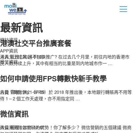
最新資訊
網站資訊
港澳社交平台推廣套餐
APP資訊
人員 管理
港人北上成风 还不加快推广? 在过去几个月里，前往内地的香港市
|
2024-01-03
微信資訊
民人数持续上升，其中有相当的比重是到内地城市作一
…
如何申請使用FPS轉數快新手教學
人員 管理
自從「轉數快」（FPS）於 2018 年推出後，本地銀行轉賬再不用等
|
2021-07-29
待 1 – 2 個工作天處理，亦不用指定同
…
微信資訊
人員 管理
微信資訊微信营销的优势！你了解多少？ 微信營銷的五個建議 微商
|
2015-12-07