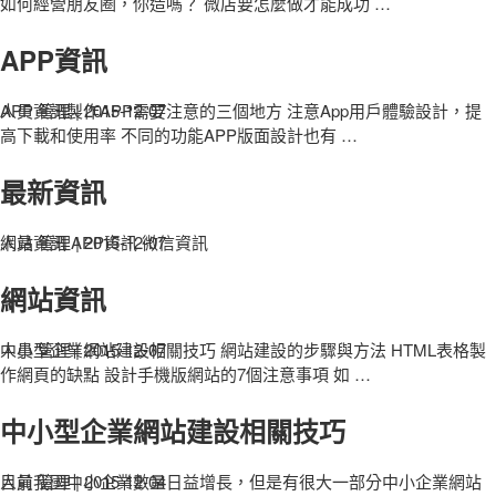
如何經營朋友圈，你造嗎？ 微店要怎麼做才能成功
…
APP資訊
人員 管理
APP資訊製作APP需要注意的三個地方 注意App用戶體驗設計，提
|
2015-12-07
高下載和使用率 不同的功能APP版面設計也有
…
最新資訊
人員 管理
網站資訊 APP資訊 微信資訊
|
2015-12-07
網站資訊
人員 管理
中小型企業網站建設相關技巧 網站建設的步驟與方法 HTML表格製
|
2015-12-07
作網頁的缺點 設計手機版網站的7個注意事項 如
…
中小型企業網站建設相關技巧
人員 管理
目前我國中小企業數量日益增長，但是有很大一部分中小企業網站
|
2015-12-04