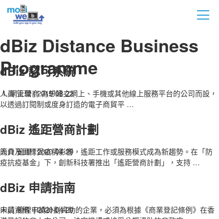
dBiz Distance Business
Programme
dBiz 認可系統
人員 管理
1. 網上營商 為想建立網上、手機或其他線上服務平台的公司而設，
|
2019-03-22
以透過訂閱制或度身訂造的電子商貿平
…
dBiz 遙距營商計劃
人員 管理
簡介及目標受疫情影響，遙距工作或服務模式成為新趨勢。在「防
|
2020-04-29
疫抗疫基金」下，創新科技署推出「遙距營商計劃」，支持
…
dBiz 申請指南
人員 管理
申請資格 申請計劃資助的企業，必須為根據《商業登記條例》在香
|
2020-04-29