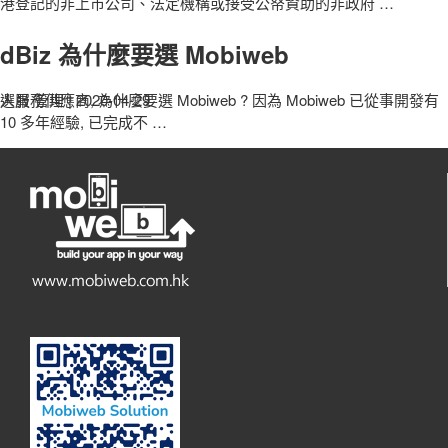
港登記的非上市公司、法定機構或接受公帑資助的非政府
…
dBiz 為什麼要選 Mobiweb
人員 管理
選服務供應商, 為什麼要選 Mobiweb ? 因為 Mobiweb 已從事開發有
|
2020-04-29
10 多年經驗, 已完成不
…