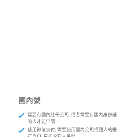
關注,可以收取港幣及人民幣,要是人民幣的話會匯率自動轉換
成港幣打入香港公司銀行帳號, 等於同時做了本地及國內 13 億
微信用戶的推廣及生意
國內號
需要有國內註冊公司, 或者需要有國內身份証
的人才能申請
使用微信支付, 需要使用國內公司或個人的銀
行戶口, 只能收取人民幣