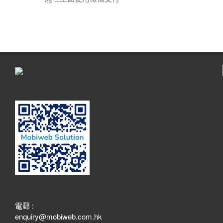
電郵 :
enquiry@mobiweb.com.hk